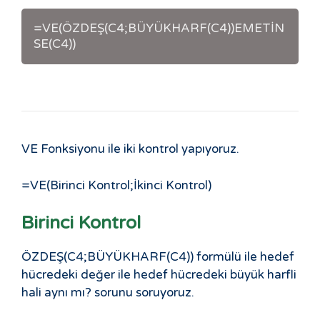
=VE(ÖZDEŞ(C4;BÜYÜKHARF(C4))EMETİN
SE(C4))
VE Fonksiyonu ile iki kontrol yapıyoruz.
=VE(Birinci Kontrol;İkinci Kontrol)
Birinci Kontrol
ÖZDEŞ(C4;BÜYÜKHARF(C4)) formülü ile hedef
hücredeki değer ile hedef hücredeki büyük harfli
hali aynı mı? sorunu soruyoruz.