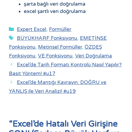
şarta bağlı veri doğrulama
excel şartlı veri doğrulama
Expert Excel
,
Formüller
BÜYÜKHARF Fonksiyonu
,
EMETİNSE
Fonksiyonu
,
Metinsel Formüller
,
ÖZDEŞ
Fonksiyonu
,
VE Fonksiyonu
,
Veri Doğrulama
Excel’de Tarih Formatı Kontrolü Nasıl Yapılır?
Basit Yöntem! #u17
Excel’de Mantığı Kavrayın: DOĞRU ve
YANLIŞ ile Veri Analizi! #u19
“Excel’de Hatalı Veri Girişine