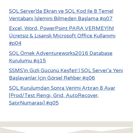
SQL Server’da Ekran ve SQL Kod ile 8 Temel
Veritabanı İşlemini Bilmeden Başlama #q07
Excel, Word, PowerPoint PARA VERMEYİN!
Ücretsiz & Lisanslı Microsoft Office Kullanımı
#p04
SQL Örnek Adventureworks2016 Database
Kurulumu #q15
SSMS’in Gizli Gücünü Keşfet! | SQL Server’a Yeni
Başlayanlar İçin Görsel Rehber #q06
SQL Kurulumdan Sonra Verimi Artıran 8 Ayar
[Prod/Test Rengi, Grid, AutoRecover,
SatırNumarası] #q05