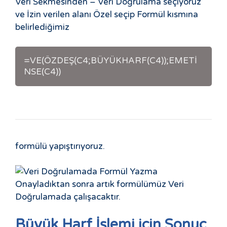
Veri Sekmesinden – Veri Doğrulama seçiyoruz
ve İzin verilen alanı Özel seçip Formül kısmına
belirlediğimiz
=VE(ÖZDEŞ(C4;BÜYÜKHARF(C4));EMETİ
NSE(C4))
formülü yapıştırıyoruz.
Onayladıktan sonra artık formülümüz Veri
Doğrulamada çalışacaktır.
Büyük Harf İşlemi için Sonuç