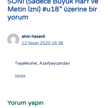
SON! (Sadece Büyük Harf ve
Metin İzni) #u18” üzerine bir
yorum
elvin hesenli
12 Nisan 2020 16:38
Təşəkkürlər, Azərbaycandan
Yanıtla
Yorum yapın